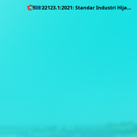
1. SIH 22123.1:2021: Standar Industri Hijau untuk Industri Karet Remah (Crumb Rubber)