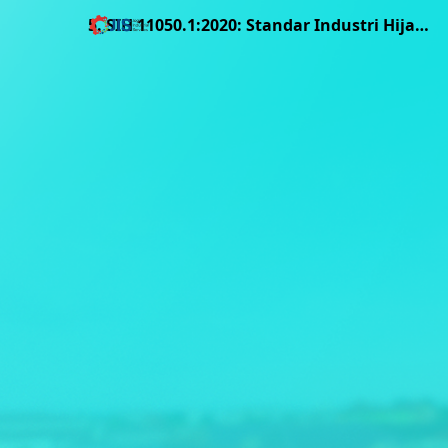
5. SIH 11050.1:2020: Standar Industri Hijau untuk Industri Air Mineral